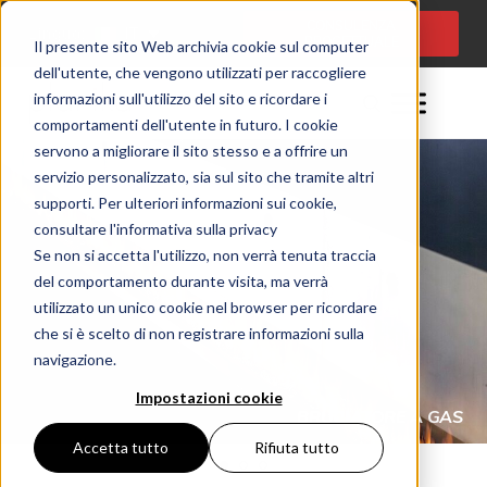
CONSULENZA
Lingua:
IT
PROGETTUALE
Il presente sito Web archivia cookie sul computer
dell'utente, che vengono utilizzati per raccogliere
informazioni sull'utilizzo del sito e ricordare i
comportamenti dell'utente in futuro. I cookie
servono a migliorare il sito stesso e a offrire un
servizio personalizzato, sia sul sito che tramite altri
supporti. Per ulteriori informazioni sui cookie,
consultare l'informativa sulla privacy
Se non si accetta l'utilizzo, non verrà tenuta traccia
del comportamento durante visita, ma verrà
utilizzato un unico cookie nel browser per ricordare
che si è scelto di non registrare informazioni sulla
navigazione.
Impostazioni cookie
LUNGA LINEA DI FUOCO
CAMINETTI A GAS DA ESTERNO (IT)
GALAXY BURNER IT
Accetta tutto
Rifiuta tutto