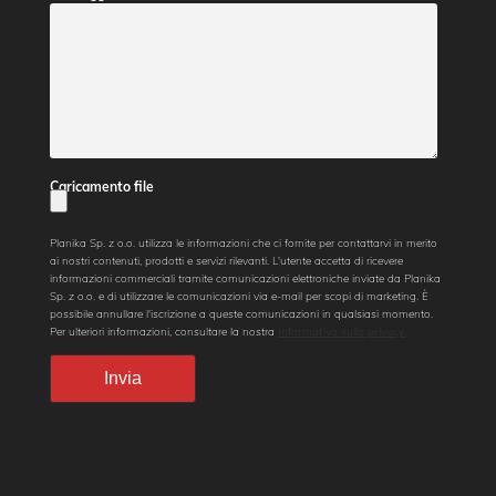
Caricamento file
Planika Sp. z o.o. utilizza le informazioni che ci fornite per contattarvi in merito
ai nostri contenuti, prodotti e servizi rilevanti. L'utente accetta di ricevere
informazioni commerciali tramite comunicazioni elettroniche inviate da Planika
Sp. z o.o. e di utilizzare le comunicazioni via e-mail per scopi di marketing. È
possibile annullare l'iscrizione a queste comunicazioni in qualsiasi momento.
Per ulteriori informazioni, consultare la nostra
Informativa sulla privacy.