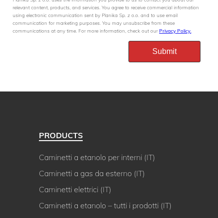
relevant content, products, and services. You agree to receive commercial information
using electronic communication sent by Planika Sp. z o.o. and to use email
communication for marketing purposes. You may unsubscribe from these
communications at any time. For more information, check out our
Privacy Policy.
PRODUCTS
Caminetti a etanolo per interni (IT)
Caminetti a gas da esterno (IT)
Caminetti elettrici (IT)
Caminetti a etanolo – tutti i prodotti (IT)