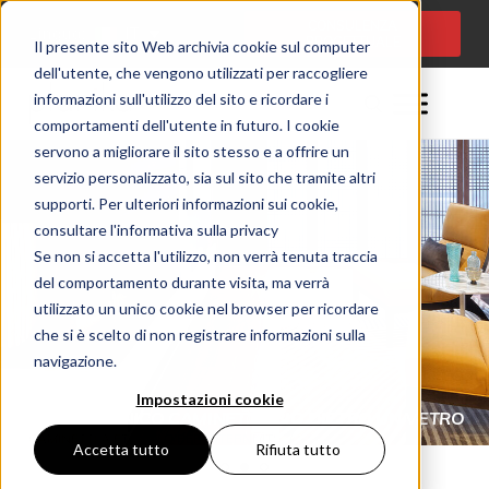
CONSULENZA
Lingua:
IT
PROGETTUALE
Il presente sito Web archivia cookie sul computer
dell'utente, che vengono utilizzati per raccogliere
informazioni sull'utilizzo del sito e ricordare i
comportamenti dell'utente in futuro. I cookie
servono a migliorare il sito stesso e a offrire un
servizio personalizzato, sia sul sito che tramite altri
supporti. Per ulteriori informazioni sui cookie,
consultare l'informativa sulla privacy
Se non si accetta l'utilizzo, non verrà tenuta traccia
del comportamento durante visita, ma verrà
utilizzato un unico cookie nel browser per ricordare
che si è scelto di non registrare informazioni sulla
navigazione.
Impostazioni cookie
L’UNICO CAMINETTO BIO DIETRO UN VETRO
CAMINETTI A ETANOLO PER INTERNI (IT)
PANORAMA (IT)
Accetta tutto
Rifiuta tutto