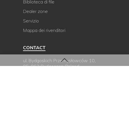
Biblioteca di file
Dealer zone
Servizio
Mappa dei rivenditori
CONTACT
ul. Bydgoskich Przemysłowców 10,
85-862 Bydgoszcz, Poland
planika@planikafires.com
+48 52 364 11 60