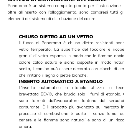
Panorama è un sistema completo pronto per l’installazione –
oltre all’inserto con l’alloggiamento, sono compresi tutti gli
elementi del sistema di distribuzione del calore.
CHIUSO DIETRO AD UN VETRO
Il fuoco di Panorama è chiuso dietro resistenti pannelli 
vetro temperato. La superficie del focolare è ricoperta 
granuli di vetro espanso in modo che le fiamme abbiano 
colore caldo saturo e siano disposte in modo naturale.
scelta, il camino può essere decorato con ciocchi di cerami
che imitano il legno o pietre bianche.
INSERTO AUTOMATICO A ETANOLO
L’inserto automatico a etanolo utilizza la tecnolog
brevettata BEV®, che brucia solo i fumi di etanolo. Ques
sono formati dall’evaporatore lontano dal serbatoio d
carburante. È il prodotto più avanzato sul mercato in cui 
processo di combustione è pulito – senza fumo, odore
cenere e le fiamme sono naturali e sono di un ricco col
ambra.