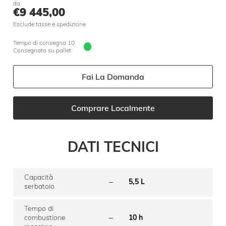
da
€
9 445,00
Esclude tasse e spedizione
Tempo di consegna 10 giorni
Consegnato su pallet
Fai La Domanda
Comprare Localmente
DATI TECNICI
Capacità
–
5,5 L
serbatoio
Tempo di
–
combustione
10 h