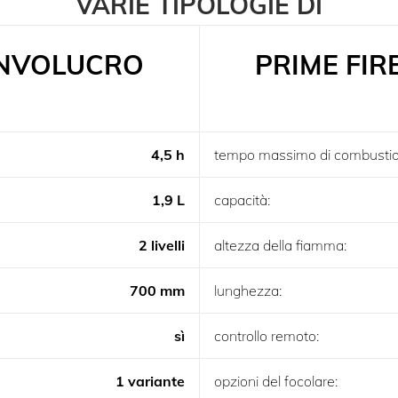
VARIE TIPOLOGIE DI
 INVOLUCRO
PRIME FIR
4,5 h
tempo massimo di combustio
1,9 L
capacità:
2 livelli
altezza della fiamma:
700 mm
lunghezza:
sì
controllo remoto:
1 variante
opzioni del focolare: