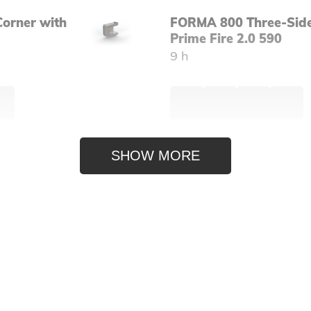
orner with
FORMA 800 Three-Side
Prime Fire 2.0 590
9 h
SHOW MORE
€
3 875,00
Sided with Prime Fire
FORMA 1000 Island wit
790
9 h