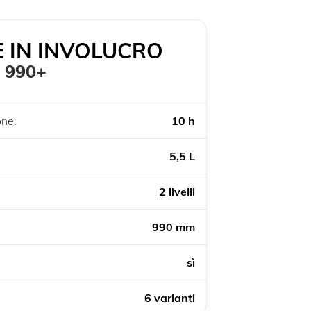
E IN INVOLUCRO
990+
ne:
10 h
5,5 L
2 livelli
990 mm
sì
6 varianti