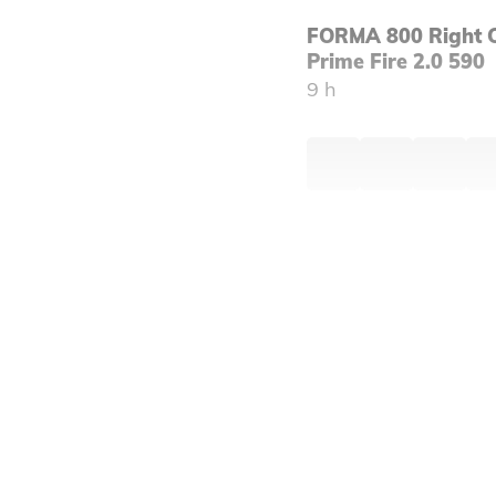
FORMA 800 Right C
Prime Fire 2.0 590
9 h
€
3 875,00
FORMA 800 Single-
2.0 590
9 h