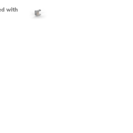
d with
h Prime Fire 2.0