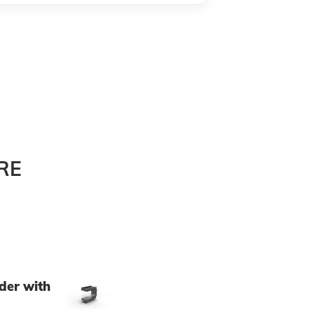
›
RE
der with