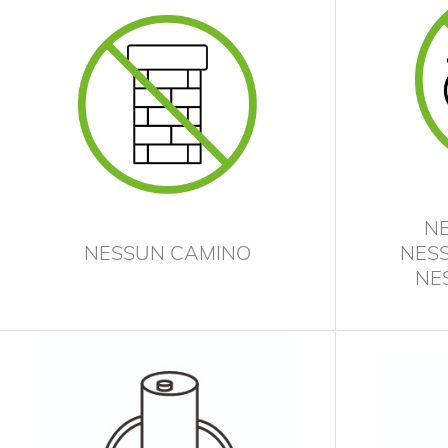
‹
N
NESSUN CAMINO
NESS
NE