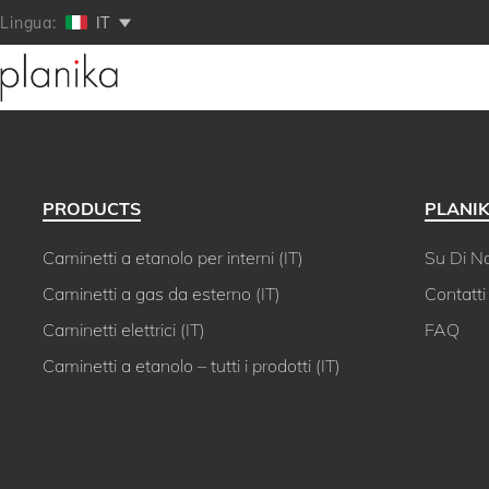
Lingua:
IT
PRODUCTS
PLANI
Caminetti a etanolo per interni (IT)
Su Di No
Caminetti a gas da esterno (IT)
Contatti
Caminetti elettrici (IT)
FAQ
Caminetti a etanolo – tutti i prodotti (IT)