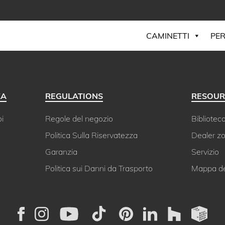
CAMINETTI
PER
KA
REGULATIONS
RESOUR
i
Regole del negozio
Biblioteca 
Politica Sulla Riservatezza
Dealer z
Garanzia
Servizio
Politica sui Danni da Trasporto
Mappa dei