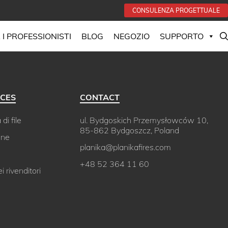
CONSULENZA PROGETTUALE
 I PROFESSIONISTI
BLOG
NEGOZIO
SUPPORTO
CES
CONTACT
di file
ul. Bydgoskich Przemysłowców 10,
85-862 Bydgoszcz, Poland
one
planika@planikafires.com
+48 52 364 11 60
 rivenditori