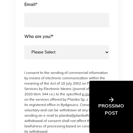
Email
*
Who are you?
*
I consent to the sending of commercial information
by means of electronic communication within the
meaning of the Act of 18 July 2002 on Providing
Services by Electronic Means (Journal of Laws of
2020 item 344 i.e.) to the specified
e-mail address
on the services offered by Planika Sp. z o. o., with
its registered office in Bydgoszcz. Consent is
PROSSIMO
voluntary and can be withdrawn at any time, e.g. by
POST
sending an e-mail to planika@planikafires.com. The
withdrawal of consent shall not affect the
lawfulness of processing based on consent before
its withdrawal