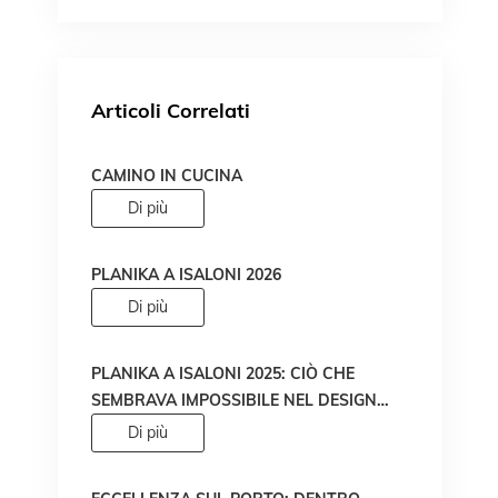
Articoli Correlati
CAMINO IN CUCINA
Di più
PLANIKA A ISALONI 2026
Di più
PLANIKA A ISALONI 2025: CIÒ CHE
SEMBRAVA IMPOSSIBILE NEL DESIGN
DEL FUOCO È DIVENTATO REALTÀ!
Di più