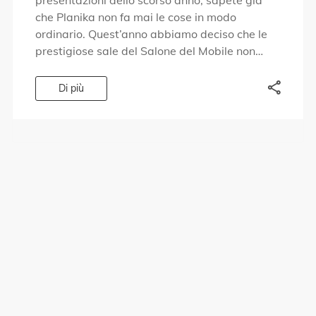
presentazioni dello scorso anno, sapete già
che Planika non fa mai le cose in modo
ordinario. Quest’anno abbiamo deciso che le
prestigiose sale del Salone del Mobile non
fossero sufficienti per contenere tutto ciò che
volevamo condividere. […]
Di più