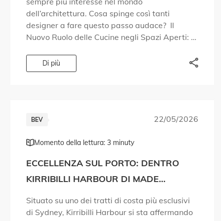
sempre più interesse nel mondo
dell’architettura. Cosa spinge così tanti
designer a fare questo passo audace? Il
Nuovo Ruolo delle Cucine negli Spazi Aperti:
Nelle case moderne, la cucina diventa spesso
uno spazio multifunzionale, perfettamente
Di più
collegato al soggiorno. […]
22/05/2026
BEV
Momento della lettura: 3 minuty
ECCELLENZA SUL PORTO: DENTRO
KIRRIBILLI HARBOUR DI MADE
PROPERTY
Situato su uno dei tratti di costa più esclusivi
di Sydney, Kirribilli Harbour si sta affermando