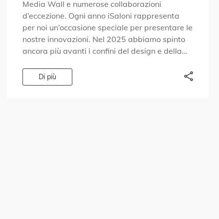
Media Wall e numerose collaborazioni
d’eccezione. Ogni anno iSaloni rappresenta
per noi un’occasione speciale per presentare le
nostre innovazioni. Nel 2025 abbiamo spinto
ancora più avanti i confini del design e della
tecnologia. Abbiamo dato risposta a domande
che le persone […]
Di più