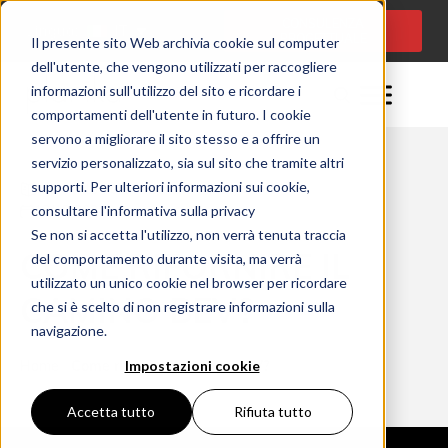
CONSULENZA
Lingua:
IT
PROGETTUALE
Il presente sito Web archivia cookie sul computer
dell'utente, che vengono utilizzati per raccogliere
informazioni sull'utilizzo del sito e ricordare i
comportamenti dell'utente in futuro. I cookie
servono a migliorare il sito stesso e a offrire un
servizio personalizzato, sia sul sito che tramite altri
supporti. Per ulteriori informazioni sui cookie,
Momento della lettura: 0 minuty
consultare l'informativa sulla privacy
13/12/2024
Se non si accetta l'utilizzo, non verrà tenuta traccia
COME RIFORNIRE IL
del comportamento durante visita, ma verrà
utilizzato un unico cookie nel browser per ricordare
CAMINO BEV?
che si è scelto di non registrare informazioni sulla
navigazione.
Home
Come rifornire il camino BEV?
Impostazioni cookie
Accetta tutto
Rifiuta tutto