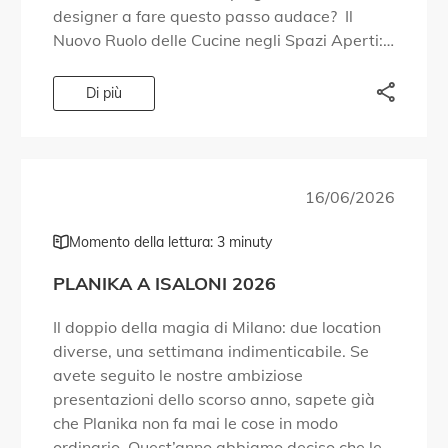
designer a fare questo passo audace? Il
Nuovo Ruolo delle Cucine negli Spazi Aperti:
Nelle case moderne, la cucina diventa spesso
uno spazio multifunzionale, perfettamente
Di più
collegato al soggiorno. […]
16/06/2026
Momento della lettura: 3 minuty
PLANIKA A ISALONI 2026
Il doppio della magia di Milano: due location
diverse, una settimana indimenticabile. Se
avete seguito le nostre ambiziose
presentazioni dello scorso anno, sapete già
che Planika non fa mai le cose in modo
ordinario. Quest’anno abbiamo deciso che le