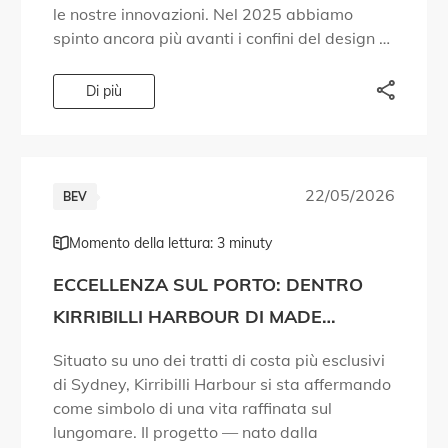
le nostre innovazioni. Nel 2025 abbiamo
spinto ancora più avanti i confini del design e
della tecnologia. Abbiamo dato risposta a
domande che le persone […]
Di più
22/05/2026
BEV
Momento della lettura: 3 minuty
ECCELLENZA SUL PORTO: DENTRO
KIRRIBILLI HARBOUR DI MADE
PROPERTY
Situato su uno dei tratti di costa più esclusivi
di Sydney, Kirribilli Harbour si sta affermando
come simbolo di una vita raffinata sul
lungomare. Il progetto — nato dalla