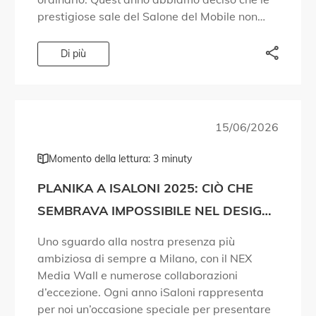
prestigiose sale del Salone del Mobile non
fossero sufficienti per contenere tutto ciò che
volevamo condividere. […]
Di più
15/06/2026
Momento della lettura: 3 minuty
PLANIKA A ISALONI 2025: CIÒ CHE
SEMBRAVA IMPOSSIBILE NEL DESIGN
DEL FUOCO È DIVENTATO REALTÀ!
Uno sguardo alla nostra presenza più
ambiziosa di sempre a Milano, con il NEX
Media Wall e numerose collaborazioni
d’eccezione. Ogni anno iSaloni rappresenta
per noi un’occasione speciale per presentare