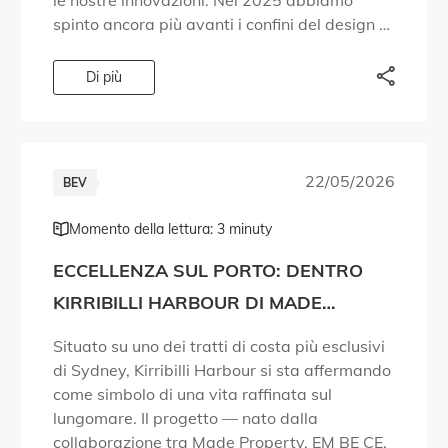
le nostre innovazioni. Nel 2025 abbiamo
spinto ancora più avanti i confini del design e
della tecnologia. Abbiamo dato risposta a
domande che le persone […]
Di più
22/05/2026
BEV
Momento della lettura: 3 minuty
ECCELLENZA SUL PORTO: DENTRO
KIRRIBILLI HARBOUR DI MADE
PROPERTY
Situato su uno dei tratti di costa più esclusivi
di Sydney, Kirribilli Harbour si sta affermando
come simbolo di una vita raffinata sul
lungomare. Il progetto — nato dalla
collaborazione tra Made Property, EM BE CE,