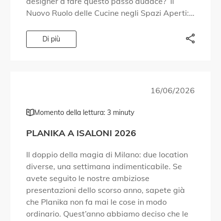
designer a fare questo passo audace? Il
Nuovo Ruolo delle Cucine negli Spazi Aperti:
Nelle case moderne, la cucina diventa spesso
uno spazio multifunzionale, perfettamente
Di più
collegato al soggiorno. […]
16/06/2026
Momento della lettura: 3 minuty
PLANIKA A ISALONI 2026
Il doppio della magia di Milano: due location
diverse, una settimana indimenticabile. Se
avete seguito le nostre ambiziose
presentazioni dello scorso anno, sapete già
che Planika non fa mai le cose in modo
ordinario. Quest’anno abbiamo deciso che le