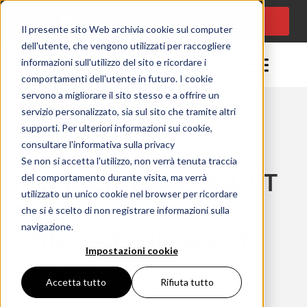
CONSULENZA
Lingua:
IT
PROGETTUALE
Il presente sito Web archivia cookie sul computer
dell'utente, che vengono utilizzati per raccogliere
informazioni sull'utilizzo del sito e ricordare i
comportamenti dell'utente in futuro. I cookie
servono a migliorare il sito stesso e a offrire un
servizio personalizzato, sia sul sito che tramite altri
supporti. Per ulteriori informazioni sui cookie,
Momento della lettura: 0 minuty
consultare l'informativa sulla privacy
27/02/2026
Se non si accetta l'utilizzo, non verrà tenuta traccia
IL BRUCIATORE COMET
del comportamento durante visita, ma verrà
utilizzato un unico cookie nel browser per ricordare
TABLE È COMPATIBILE
che si è scelto di non registrare informazioni sulla
navigazione.
CON SISTEMI SMART
Impostazioni cookie
HOME?
Accetta tutto
Rifiuta tutto