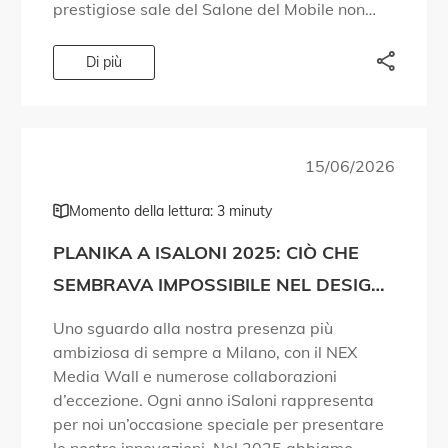
prestigiose sale del Salone del Mobile non
fossero sufficienti per contenere tutto ciò che
volevamo condividere. […]
Di più
15/06/2026
Momento della lettura: 3 minuty
PLANIKA A ISALONI 2025: CIÒ CHE
SEMBRAVA IMPOSSIBILE NEL DESIGN
DEL FUOCO È DIVENTATO REALTÀ!
Uno sguardo alla nostra presenza più
ambiziosa di sempre a Milano, con il NEX
Media Wall e numerose collaborazioni
d’eccezione. Ogni anno iSaloni rappresenta
per noi un’occasione speciale per presentare