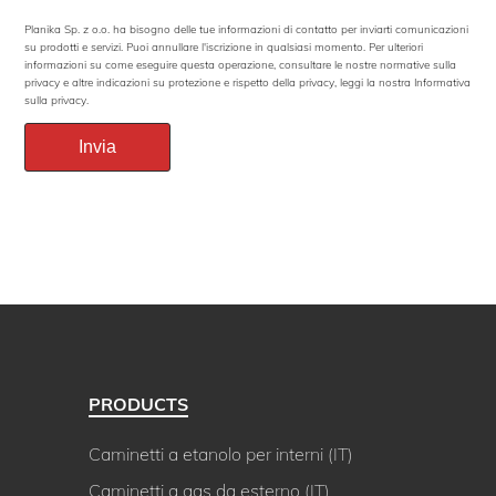
Planika Sp. z o.o. ha bisogno delle tue informazioni di contatto per inviarti comunicazioni
su prodotti e servizi. Puoi annullare l'iscrizione in qualsiasi momento. Per ulteriori
informazioni su come eseguire questa operazione, consultare le nostre normative sulla
privacy e altre indicazioni su protezione e rispetto della privacy, leggi la nostra Informativa
sulla privacy.
PRODUCTS
Caminetti a etanolo per interni (IT)
Caminetti a gas da esterno (IT)