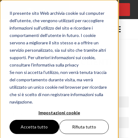
CONSULENZA
Lingua:
IT
PROGETTUALE
Il presente sito Web archivia cookie sul computer
dell'utente, che vengono utilizzati per raccogliere
informazioni sull'utilizzo del sito e ricordare i
comportamenti dell'utente in futuro. I cookie
servono a migliorare il sito stesso e a offrire un
servizio personalizzato, sia sul sito che tramite altri
supporti. Per ulteriori informazioni sui cookie,
ASSISTENZA CLIENTI
consultare l'informativa sulla privacy
Se non si accetta l'utilizzo, non verrà tenuta traccia
del comportamento durante visita, ma verrà
utilizzato un unico cookie nel browser per ricordare
Nome
che si è scelto di non registrare informazioni sulla
navigazione.
Impostazioni cookie
Cognome
Accetta tutto
Rifiuta tutto
Numero di telefono con prefisso internazionale
*